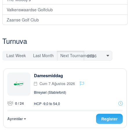
Valkenswaardse Golfclub
Zaanse Golf Club
Turnuva
Last Week
Last Month
Next Tournaments
Damesmiddag
Cum 7 Ağustos 2026
Bireysel (Stableford)
0 / 24
HCP -9,0 to 54,0
Ayrıntılar
Register