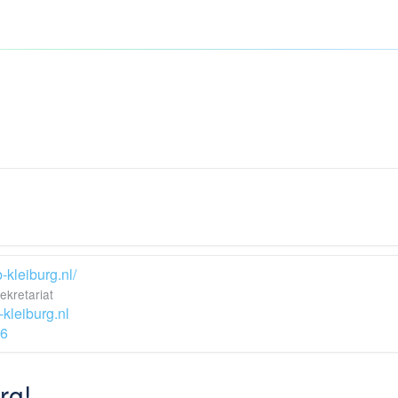
b-kleiburg.nl/
ekretariat
kleiburg.nl
6
rg!