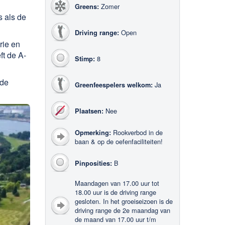
Zomer
Greens:
s als de
Open
Driving range:
rie en
ft de A-
8
Stimp:
nde
Ja
Greenfeespelers welkom:
Nee
Plaatsen:
Rookverbod in de
Opmerking:
baan & op de oefenfaciliteiten!
B
Pinposities:
Maandagen van 17.00 uur tot
18.00 uur is de driving range
gesloten. In het groeiseizoen is de
driving range de 2e maandag van
de maand van 17.00 uur t/m