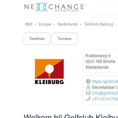
Welt
Europa
Niederlande
Golfclub Kleiburg
Teetimes
Turniere
Krabbeweg 9
3231 NB Brielle
Niederlande
https://golfclu
Secretariaat
S
info@golfclub-
+3118141733
Welkom bij Golfclub Kleibu