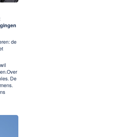
t
igingen
eren: de
et
wil
. ​ Over
oles. De
amens.
ens