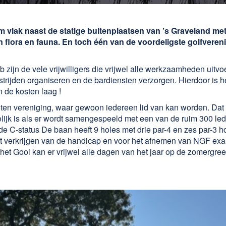
m vlak naast de statige buitenplaatsen van ’s Graveland me
flora en fauna. En toch één van de voordeligste golfveren
b zijn de vele vrijwilligers die vrijwel alle werkzaamheden uitvo
rijden organiseren en de bardiensten verzorgen. Hierdoor is h
n de kosten laag !
oten vereniging, waar gewoon iedereen lid van kan worden. Dat 
ijk is als er wordt samengespeeld met een van de ruim 300 leden
de C-status De baan heeft 9 holes met drie par-4 en zes par-3 h
 het verkrijgen van de handicap en voor het afnemen van NGF ex
et Gooi kan er vrijwel alle dagen van het jaar op de zomergre