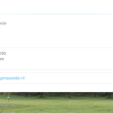
aadje
150
um
agerspaadje.nl/