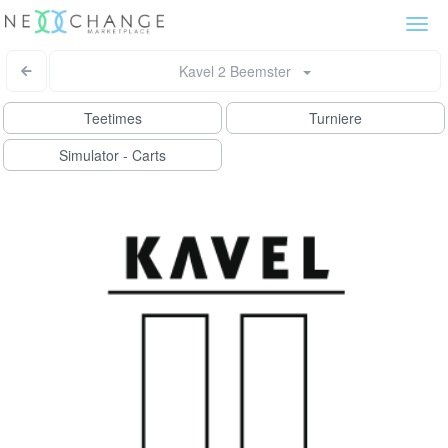
Togg
navi
Kavel 2 Beemster
Teetimes
Turniere
Simulator - Carts