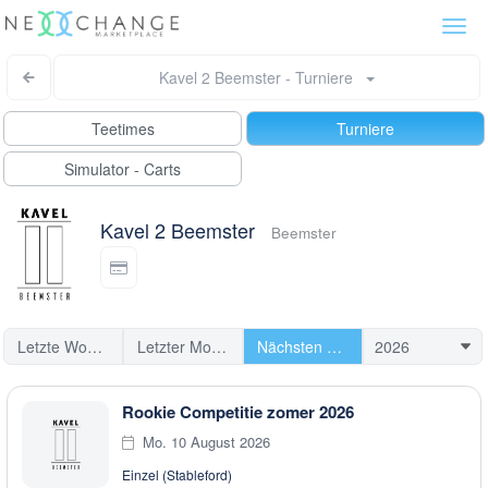
Togg
navi
Kavel 2 Beemster - Turniere
Teetimes
Turniere
Simulator - Carts
Kavel 2 Beemster
Beemster
Letzte Woche
Letzter Monat
Nächsten Turniere
Rookie Competitie zomer 2026
Mo. 10 August 2026
Einzel (Stableford)