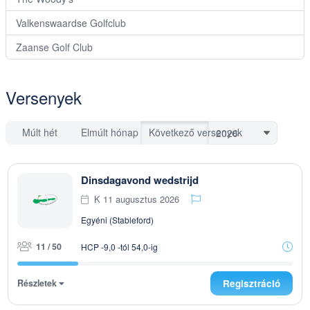
Valkenswaardse Golfclub
Zaanse Golf Club
Versenyek
Múlt hét
Elmúlt hónap
Következő versenyek
Dinsdagavond wedstrijd
K 11 augusztus 2026
Egyéni (Stableford)
11 / 50
HCP -9,0 -tól 54,0-ig
Részletek
Regisztráció