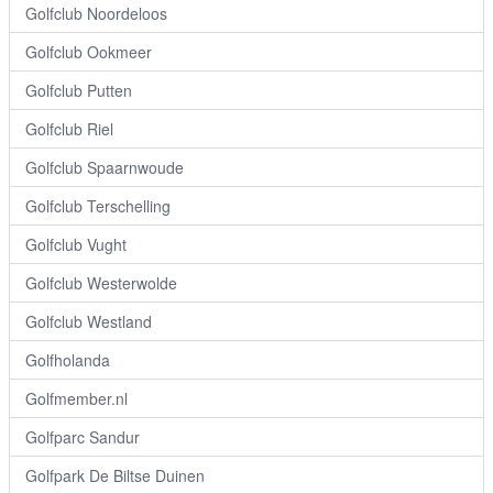
Golfclub Noordeloos
Golfclub Ookmeer
Golfclub Putten
Golfclub Riel
Golfclub Spaarnwoude
Golfclub Terschelling
Golfclub Vught
Golfclub Westerwolde
Golfclub Westland
Golfholanda
Golfmember.nl
Golfparc Sandur
Golfpark De Biltse Duinen