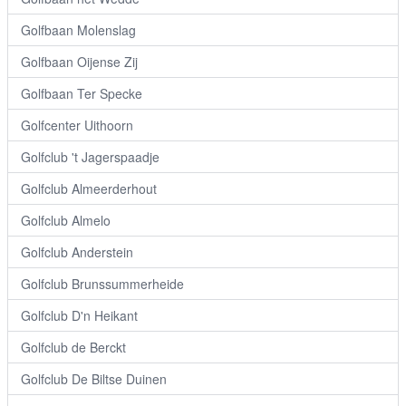
Golfbaan Molenslag
Golfbaan Oijense Zij
Golfbaan Ter Specke
Golfcenter Uithoorn
Golfclub 't Jagerspaadje
Golfclub Almeerderhout
Golfclub Almelo
Golfclub Anderstein
Golfclub Brunssummerheide
Golfclub D'n Heikant
Golfclub de Berckt
Golfclub De Biltse Duinen