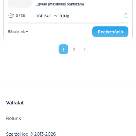
Egyéni (maximális pontszám)
0 / 36
HCP 54,0 -tól -9,0-ig
Részletek
Regisztráció
1
2
Vállalat
Rólunk
Szerzői jog © 2013-2026