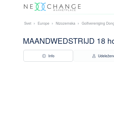
Svet
Europe
Nizozemska
Golfvereniging Don
MAANDWEDSTRIJD 18 hole
Info
Udeleženc