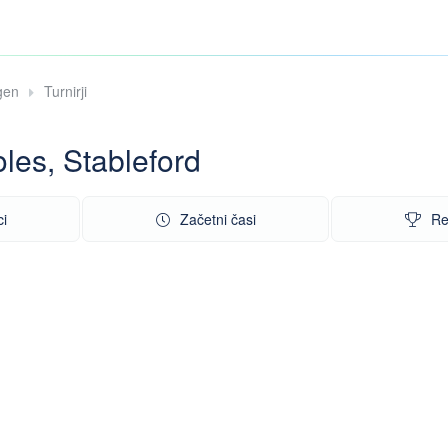
gen
Turnirji
s, Stableford
i
Začetni časi
Re