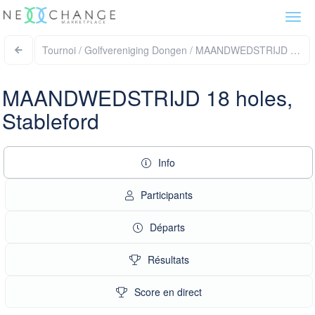
Togg
navi
Tournoi / Golfvereniging Dongen / MAANDWEDSTRIJD 18 ho
MAANDWEDSTRIJD 18 holes,
Stableford
Info
Participants
Départs
Résultats
Score en direct