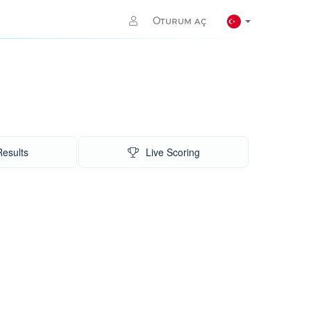
Oturum aç
Results
Live Scoring