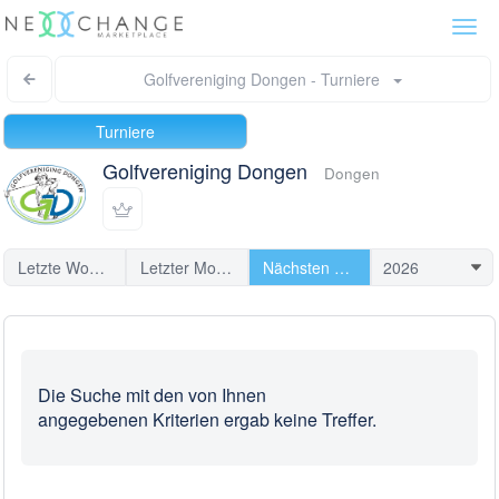
Togg
navi
Golfvereniging Dongen - Turniere
Turniere
Golfvereniging Dongen
Dongen
Letzte Woche
Letzter Monat
Nächsten Turniere
Die Suche mit den von Ihnen
angegebenen Kriterien ergab keine Treffer.