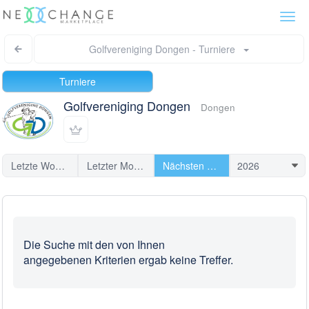
Togg
navi
Golfvereniging Dongen - Turniere
Turniere
Golfvereniging Dongen
Dongen
Letzte Woche
Letzter Monat
Nächsten Turniere
Die Suche mit den von Ihnen
angegebenen Kriterien ergab keine Treffer.