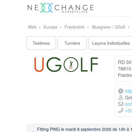
Welt
Europa
Frankreich
Bluegreen / UGolf
Teetimes
Turniere
Leçons Individuelles
RD 30
78810 
Frankr
htt
Gol
con
+3
Fitting PING le mardi 8 septembre 2026 de 14h à 