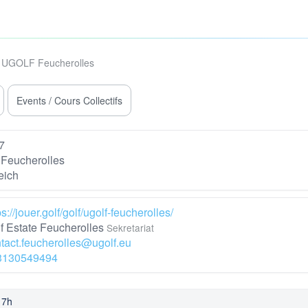
UGOLF Feucherolles
Events / Cours Collectifs
7
Feucherolles
eich
ps://jouer.golf/golf/ugolf-feucherolles/
f Estate Feucherolles
Sekretariat
tact.feucherolles@ugolf.eu
3130549494
17h