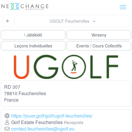
Togg
navi
UGOLF Feucherolles
\ Játékidő
Verseny
Leçons Individuelles
Events / Cours Collectifs
RD 307
78810 Feucherolles
France
https://jouer.golf/golf/ugolf-feucherolles/
Golf Estate Feucherolles
Recepciós
contact.feucherolles@ugolf.eu