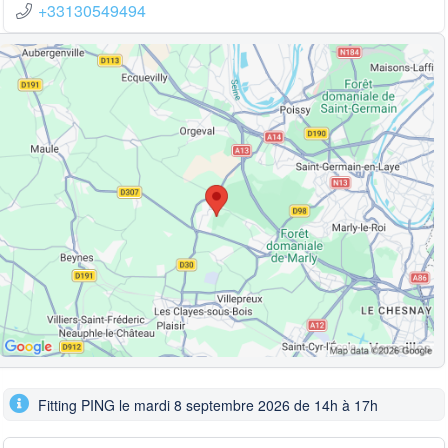
+33130549494
Fitting PING le mardi 8 septembre 2026 de 14h à 17h