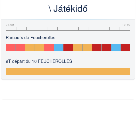
\ Játékidő
07:00
19:40
Parcours de Feucherolles
9T départ du 10 FEUCHEROLLES