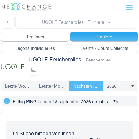
Togg
navi
UGOLF Feucherolles - Turniere
Teetimes
Turniere
Leçons Individuelles
Events / Cours Collectifs
UGOLF Feucherolles
Feucherolles
Letzte Woche
Letzter Monat
Nächsten Turniere
Fitting PING le mardi 8 septembre 2026 de 14h à 17h
Die Suche mit den von Ihnen