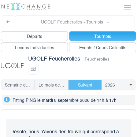
Togg
navi
UGOLF Feucherolles - Tournois
Départs
Tournois
Leçons Individuelles
Events / Cours Collectifs
UGOLF Feucherolles
Feucherolles
Semaine dernière
Le mois dernier
Suivant
Fitting PING le mardi 8 septembre 2026 de 14h à 17h
Désolé, nous n'avons rien trouvé qui correspond à