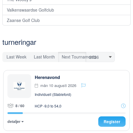
Valkenswaardse Golfclub
Zaanse Golf Club
turneringar
Last Week
Last Month
Next Tournaments
Herenavond
mån 10 augusti 2026
Individuell (Stableford)
8 / 60
HCP -9,0 to 54,0
detaljer
Register