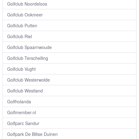
Golfclub Noordeloos
Golfclub Ookmeer
Golfclub Putten
Golfclub Riel
Golfclub Spaarnwoude
Golfclub Terschelling
Golfclub Vught
Golfclub Westerwolde
Golfclub Westland
Golfholanda
Golfmember.nl
Golfparc Sandur
Golfpark De Biltse Duinen