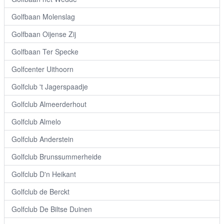
Golfbaan Molenslag
Golfbaan Oijense Zij
Golfbaan Ter Specke
Golfcenter Uithoorn
Golfclub 't Jagerspaadje
Golfclub Almeerderhout
Golfclub Almelo
Golfclub Anderstein
Golfclub Brunssummerheide
Golfclub D'n Heikant
Golfclub de Berckt
Golfclub De Biltse Duinen