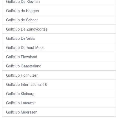
Golfclub De Kieviten
Golfclub de Koggen
Golfclub de Schoot
Golfclub De Zandvoortse
Golfclub DeNeBa
Golfclub Dorhout Mees
Golfclub Flevoland
Golfclub Gaasterland
Golfclub Holthuizen
Golfclub International 18
Golfclub Kleiburg
Golfclub Lauswolt
Golfclub Meerssen