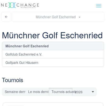
Togg
navi
Münchner Golf Eschenried
Münchner Golf Eschenried
Münchner Golf Eschenried
Golfclub Eschenried e.V.
Golfpark Gut Häusern
Tournois
Semaine dernière
Le mois dernier
Tournois actuels