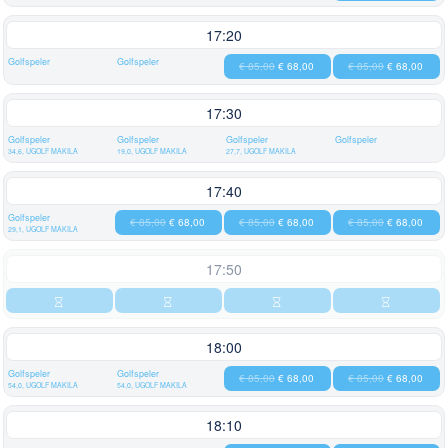
17:20
Golfspeler
Golfspeler
€ 85,00
€ 68,00
€ 85,00
€ 68,00
17:30
Golfspeler
Golfspeler
Golfspeler
Golfspeler
34,6, UGOLF MAKILA
19,0, UGOLF MAKILA
27,7, UGOLF MAKILA
17:40
Golfspeler
€ 85,00
€ 68,00
€ 85,00
€ 68,00
€ 85,00
€ 68,00
29,1, UGOLF MAKILA
17:50
18:00
Golfspeler
Golfspeler
€ 85,00
€ 68,00
€ 85,00
€ 68,00
54,0, UGOLF MAKILA
54,0, UGOLF MAKILA
18:10