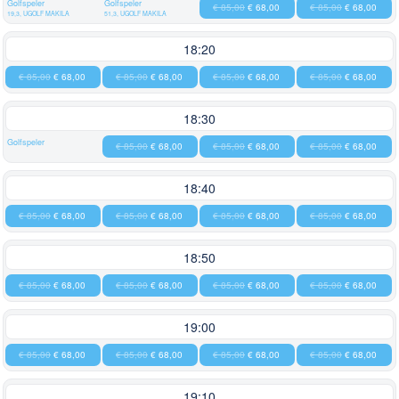
Golfspeler
Golfspeler
€ 85,00
€ 68,00
€ 85,00
€ 68,00
19,3, UGOLF MAKILA
51,3, UGOLF MAKILA
18:20
€ 85,00
€ 68,00
€ 85,00
€ 68,00
€ 85,00
€ 68,00
€ 85,00
€ 68,00
18:30
Golfspeler
€ 85,00
€ 68,00
€ 85,00
€ 68,00
€ 85,00
€ 68,00
18:40
€ 85,00
€ 68,00
€ 85,00
€ 68,00
€ 85,00
€ 68,00
€ 85,00
€ 68,00
18:50
€ 85,00
€ 68,00
€ 85,00
€ 68,00
€ 85,00
€ 68,00
€ 85,00
€ 68,00
19:00
€ 85,00
€ 68,00
€ 85,00
€ 68,00
€ 85,00
€ 68,00
€ 85,00
€ 68,00
19:10