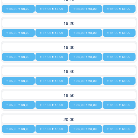
€ 85,00
€ 68,00
€ 85,00
€ 68,00
€ 85,00
€ 68,00
€ 85,00
€ 68,00
19:20
€ 85,00
€ 68,00
€ 85,00
€ 68,00
€ 85,00
€ 68,00
€ 85,00
€ 68,00
19:30
€ 85,00
€ 68,00
€ 85,00
€ 68,00
€ 85,00
€ 68,00
€ 85,00
€ 68,00
19:40
€ 85,00
€ 68,00
€ 85,00
€ 68,00
€ 85,00
€ 68,00
€ 85,00
€ 68,00
19:50
€ 85,00
€ 68,00
€ 85,00
€ 68,00
€ 85,00
€ 68,00
€ 85,00
€ 68,00
20:00
€ 85,00
€ 68,00
€ 85,00
€ 68,00
€ 85,00
€ 68,00
€ 85,00
€ 68,00