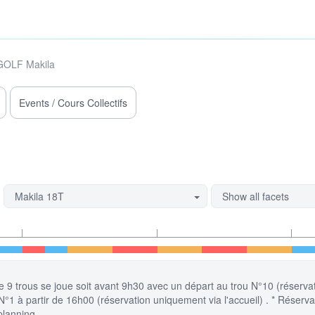
OLF Makila
Events / Cours Collectifs
Makila 18T
Show all facets
 Le 9 trous se joue soit avant 9h30 avec un départ au trou N°10 (réserv
u N°1 à partir de 16h00 (réservation uniquement via l'accueil) . * Réserv
planning.