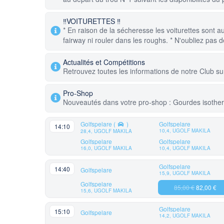
‼️VOITURETTES ‼️
* En raison de la sécheresse les voiturettes sont 
fairway ni rouler dans les roughs. * N'oubliez pas 
Actualités et Compétitions
Retrouvez toutes les informations de notre Club su
Pro-Shop
Nouveautés dans votre pro-shop : Gourdes isotherm
Golfspelare
(
)
Golfspelare
14:10
10,4, UGOLF MAKILA
28,4, UGOLF MAKILA
Golfspelare
Golfspelare
16,0, UGOLF MAKILA
10,4, UGOLF MAKILA
Golfspelare
14:40
Golfspelare
15,9, UGOLF MAKILA
Golfspelare
85,00 €
82,00 €
15,6, UGOLF MAKILA
Golfspelare
15:10
Golfspelare
14,2, UGOLF MAKILA