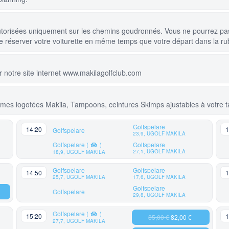
autorisées uniquement sur les chemins goudronnés. Vous ne pourrez pas r
de réserver votre voiturette en même temps que votre départ dans la rub
r notre site internet www.makilagolfclub.com
es logotées Makila, Tampoons, ceintures Skimps ajustables à votre tai
Golfspelare
14:20
1
Golfspelare
23,9, UGOLF MAKILA
Golfspelare
(
)
Golfspelare
27,1, UGOLF MAKILA
18,9, UGOLF MAKILA
Golfspelare
Golfspelare
14:50
1
25,7, UGOLF MAKILA
17,6, UGOLF MAKILA
Golfspelare
Golfspelare
29,8, UGOLF MAKILA
Golfspelare
(
)
15:20
1
85,00 €
82,00 €
27,7, UGOLF MAKILA