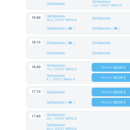
Golfspelare
Golfspelare
10,6, UGOLF MAKILA
Golfspelare
15:40
Golfspelare
26,8, UGOLF MAKILA
Golfspelare
(
)
Golfspelare
(
)
16:10
Golfspelare
(
)
Golfspelare
Golfspelare
Golfspelare
Golfspelare
16:40
85,00 €
82,00 €
19,3, UGOLF MAKILA
Golfspelare
85,00 €
82,00 €
6,7, UGOLF MAKILA
17:10
Golfspelare
85,00 €
68,00 €
Golfspelare
(
)
85,00 €
68,00 €
Golfspelare
17:40
29,1, UGOLF MAKILA
Golfspelare
26,0, UGOLF MAKILA