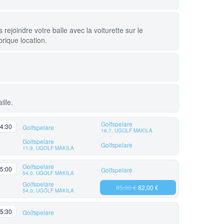
ejoindre votre balle avec la voiturette sur le
rique location.
lle.
Golfspelare
4:30
Golfspelare
16,7, UGOLF MAKILA
Golfspelare
Golfspelare
11,9, UGOLF MAKILA
Golfspelare
5:00
Golfspelare
54,0, UGOLF MAKILA
Golfspelare
85,00 €
82,00 €
54,0, UGOLF MAKILA
5:30
Golfspelare