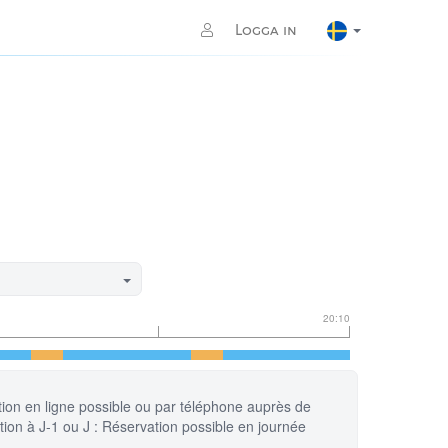
Logga in
20:10
ation en ligne possible ou par téléphone auprès de
ation à J-1 ou J : Réservation possible en journée