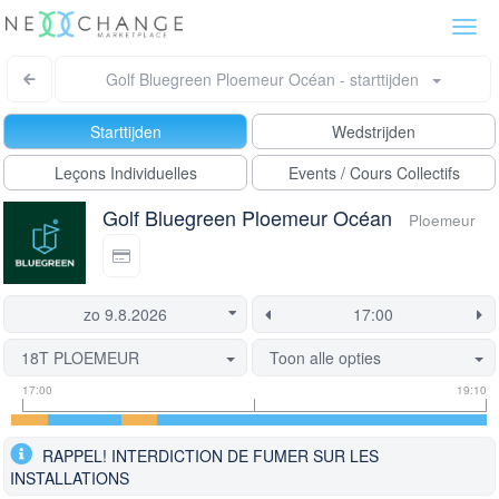
Togg
navi
Golf Bluegreen Ploemeur Océan - starttijden
Starttijden
Wedstrijden
Leçons Individuelles
Events / Cours Collectifs
Golf Bluegreen Ploemeur Océan
Ploemeur
18T PLOEMEUR
Toon alle opties
Tee
Flight
Deze
17:00
19:10
tijd
informatie
tijd
informatie
is
RAPPEL! INTERDICTION DE FUMER SUR LES
momenteel
INSTALLATIONS
geblokkeerd