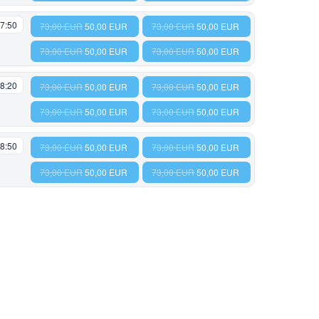
7:50
73,00 EUR
50,00 EUR
73,00 EUR
50,00 EUR
73,00 EUR
50,00 EUR
73,00 EUR
50,00 EUR
8:20
73,00 EUR
50,00 EUR
73,00 EUR
50,00 EUR
73,00 EUR
50,00 EUR
73,00 EUR
50,00 EUR
8:50
73,00 EUR
50,00 EUR
73,00 EUR
50,00 EUR
73,00 EUR
50,00 EUR
73,00 EUR
50,00 EUR