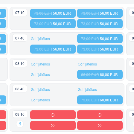
07:10
0
R
73,00 EUR
56,00 EUR
73,00 EUR
56,00 EUR
R
73,00 EUR
56,00 EUR
73,00 EUR
56,00 EUR
07:40
0
R
Golf játékos
73,00 EUR
56,00 EUR
R
73,00 EUR
56,00 EUR
73,00 EUR
56,00 EUR
08:10
0
Golf játékos
Golf játékos
Golf játékos
66,00 EUR
60,00 EUR
08:40
0
Golf játékos
Golf játékos
R
Golf játékos
73,00 EUR
60,00 EUR
09:10
0