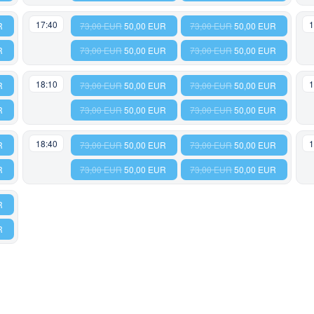
17:40
1
R
73,00 EUR
50,00 EUR
73,00 EUR
50,00 EUR
R
73,00 EUR
50,00 EUR
73,00 EUR
50,00 EUR
18:10
1
R
73,00 EUR
50,00 EUR
73,00 EUR
50,00 EUR
R
73,00 EUR
50,00 EUR
73,00 EUR
50,00 EUR
18:40
1
R
73,00 EUR
50,00 EUR
73,00 EUR
50,00 EUR
R
73,00 EUR
50,00 EUR
73,00 EUR
50,00 EUR
R
R