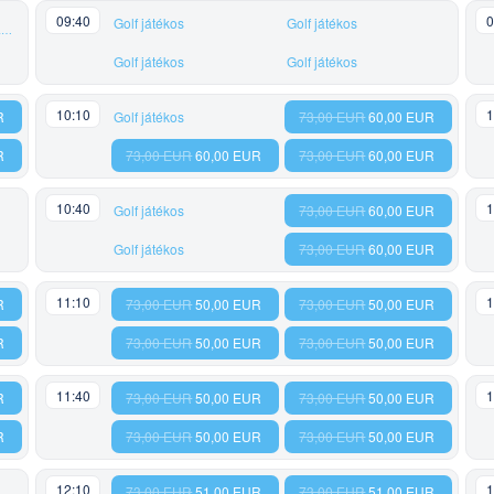
09:40
0
Golf játékos
Golf játékos
9,4, GOLF BLUEGREEN PLOEMEUR-OCEAN
Golf játékos
Golf játékos
10:10
1
R
Golf játékos
73,00 EUR
60,00 EUR
R
73,00 EUR
60,00 EUR
73,00 EUR
60,00 EUR
10:40
1
Golf játékos
73,00 EUR
60,00 EUR
Golf játékos
73,00 EUR
60,00 EUR
11:10
1
R
73,00 EUR
50,00 EUR
73,00 EUR
50,00 EUR
R
73,00 EUR
50,00 EUR
73,00 EUR
50,00 EUR
11:40
1
R
73,00 EUR
50,00 EUR
73,00 EUR
50,00 EUR
R
73,00 EUR
50,00 EUR
73,00 EUR
50,00 EUR
12:10
1
73,00 EUR
51,00 EUR
73,00 EUR
51,00 EUR