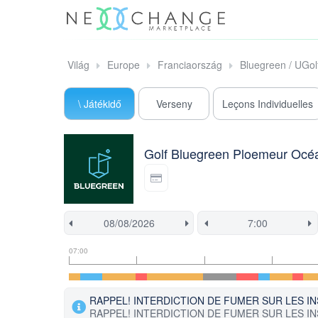
Világ
Europe
Franciaország
Bluegreen / UGol
\ Játékidő
Verseny
Leçons Individuelles
Golf Bluegreen Ploemeur Océ
Tee
Flight
This
07:00
time
slot
start
information
information
time
is
RAPPEL! INTERDICTION DE FUMER SUR LES I
currently
RAPPEL! INTERDICTION DE FUMER SUR LES I
locked.