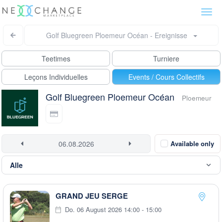
Togg
navi
Golf Bluegreen Ploemeur Océan - Ereignisse
Teetimes
Turniere
Leçons Individuelles
Events / Cours Collectifs
Golf Bluegreen Ploemeur Océan
Ploemeur
Available only
GRAND JEU SERGE
Do. 06 August 2026 14:00 - 15:00