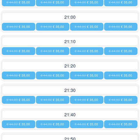
€ 44,00
€ 35,00
€ 44,00
€ 35,00
€ 44,00
€ 35,00
€ 44,00
€ 35,00
21:00
€ 44,00
€ 35,00
€ 44,00
€ 35,00
€ 44,00
€ 35,00
€ 44,00
€ 35,00
21:10
€ 44,00
€ 35,00
€ 44,00
€ 35,00
€ 44,00
€ 35,00
€ 44,00
€ 35,00
21:20
€ 44,00
€ 35,00
€ 44,00
€ 35,00
€ 44,00
€ 35,00
€ 44,00
€ 35,00
21:30
€ 44,00
€ 35,00
€ 44,00
€ 35,00
€ 44,00
€ 35,00
€ 44,00
€ 35,00
21:40
€ 44,00
€ 35,00
€ 44,00
€ 35,00
€ 44,00
€ 35,00
€ 44,00
€ 35,00
21:50