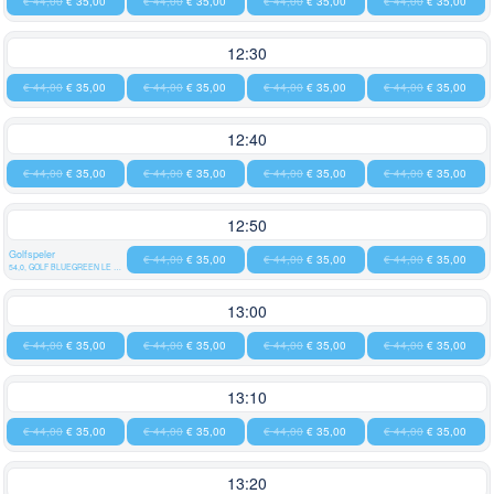
€ 44,00
€ 35,00
€ 44,00
€ 35,00
€ 44,00
€ 35,00
€ 44,00
€ 35,00
12:30
€ 44,00
€ 35,00
€ 44,00
€ 35,00
€ 44,00
€ 35,00
€ 44,00
€ 35,00
12:40
€ 44,00
€ 35,00
€ 44,00
€ 35,00
€ 44,00
€ 35,00
€ 44,00
€ 35,00
12:50
Golfspeler
€ 44,00
€ 35,00
€ 44,00
€ 35,00
€ 44,00
€ 35,00
54,0, GOLF BLUEGREEN LE CROISIC
13:00
€ 44,00
€ 35,00
€ 44,00
€ 35,00
€ 44,00
€ 35,00
€ 44,00
€ 35,00
13:10
€ 44,00
€ 35,00
€ 44,00
€ 35,00
€ 44,00
€ 35,00
€ 44,00
€ 35,00
13:20