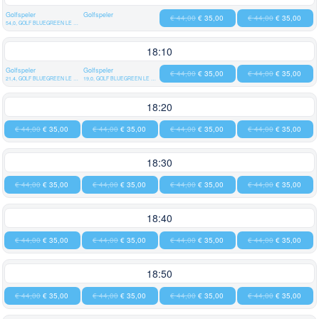
Golfspeler
Golfspeler
€ 44,00
€ 35,00
€ 44,00
€ 35,00
54,0, GOLF BLUEGREEN LE CROISIC
18:10
Golfspeler
Golfspeler
€ 44,00
€ 35,00
€ 44,00
€ 35,00
21,4, GOLF BLUEGREEN LE CROISIC
19,0, GOLF BLUEGREEN LE CROISIC
18:20
€ 44,00
€ 35,00
€ 44,00
€ 35,00
€ 44,00
€ 35,00
€ 44,00
€ 35,00
18:30
€ 44,00
€ 35,00
€ 44,00
€ 35,00
€ 44,00
€ 35,00
€ 44,00
€ 35,00
18:40
€ 44,00
€ 35,00
€ 44,00
€ 35,00
€ 44,00
€ 35,00
€ 44,00
€ 35,00
18:50
€ 44,00
€ 35,00
€ 44,00
€ 35,00
€ 44,00
€ 35,00
€ 44,00
€ 35,00