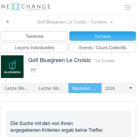
Togg
navi
Golf Bluegreen Le Croisic - Turniere
Teetimes
Turniere
Leçons Individuelles
Events / Cours Collectifs
Golf Bluegreen Le Croisic
Le Croisic
Letzte Woche
Letzter Monat
Nächsten Turniere
Die Suche mit den von Ihnen
angegebenen Kriterien ergab keine Treffer.