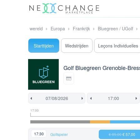
wereld
Europa
Frankrijk
Bluegreen / UGolf
Starttijden
Wedstrijden
Leçons Individuelles
Golf Bluegreen Grenoble-Bres
Tee
Flight
Deze
17:00
tijd
informatie
tijd
informatie
is
momenteel
geblokkeerd
17:30
Golfspeler
€ 85,00
€ 57,00