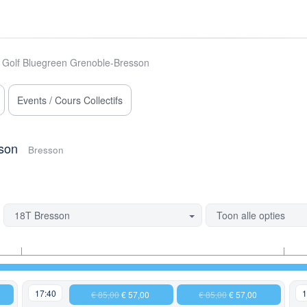
Golf Bluegreen Grenoble-Bresson
Events / Cours Collectifs
son
Bresson
18T Bresson
Toon alle opties
17:40
1
€ 85,00
€ 57,00
€ 85,00
€ 57,00