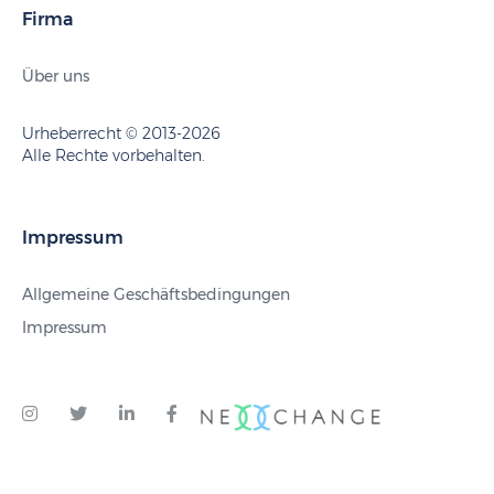
Firma
Über uns
Urheberrecht © 2013-2026
Alle Rechte vorbehalten.
Impressum
Allgemeine Geschäftsbedingungen
Impressum