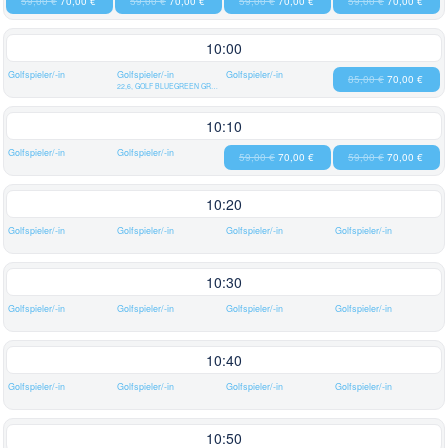
59,00 €
70,00 €
59,00 €
70,00 €
59,00 €
70,00 €
59,00 €
70,00 €
10:00
Golfspieler/-in
Golfspieler/-in
Golfspieler/-in
85,00 €
70,00 €
22,6, GOLF BLUEGREEN GRENOBLE-BRESSON
10:10
Golfspieler/-in
Golfspieler/-in
59,00 €
70,00 €
59,00 €
70,00 €
10:20
Golfspieler/-in
Golfspieler/-in
Golfspieler/-in
Golfspieler/-in
10:30
Golfspieler/-in
Golfspieler/-in
Golfspieler/-in
Golfspieler/-in
10:40
Golfspieler/-in
Golfspieler/-in
Golfspieler/-in
Golfspieler/-in
10:50