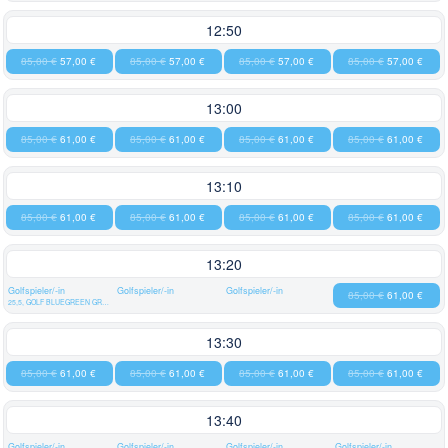
12:50
85,00 €
57,00 €
85,00 €
57,00 €
85,00 €
57,00 €
85,00 €
57,00 €
13:00
85,00 €
61,00 €
85,00 €
61,00 €
85,00 €
61,00 €
85,00 €
61,00 €
13:10
85,00 €
61,00 €
85,00 €
61,00 €
85,00 €
61,00 €
85,00 €
61,00 €
13:20
Golfspieler/-in
Golfspieler/-in
Golfspieler/-in
85,00 €
61,00 €
25,5, GOLF BLUEGREEN GRENOBLE-BRESSON
13:30
85,00 €
61,00 €
85,00 €
61,00 €
85,00 €
61,00 €
85,00 €
61,00 €
13:40
Golfspieler/-in
Golfspieler/-in
Golfspieler/-in
Golfspieler/-in