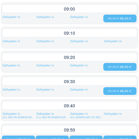
09:00
Golfspieler/-in
Golfspieler/-in
Golfspieler/-in
85,00 €
66,00 €
09:10
Golfspieler/-in
Golfspieler/-in
Golfspieler/-in
Golfspieler/-in
09:20
Golfspieler/-in
Golfspieler/-in
Golfspieler/-in
85,00 €
66,00 €
09:30
Golfspieler/-in
Golfspieler/-in
Golfspieler/-in
85,00 €
66,00 €
09:40
Golfspieler/-in
Golfspieler/-in
Golfspieler/-in
Golfspieler/-in
20,0, GOLF BLUEGREEN GRENOBLE SEYSSINS
27,2, GOLF BLUEGREEN GRENOBLE SEYSSINS
30,5, GARDEN GOLF DE SENART
09:50