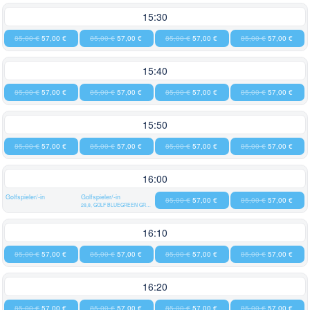
15:30
85,00 €
57,00 €
85,00 €
57,00 €
85,00 €
57,00 €
85,00 €
57,00 €
15:40
85,00 €
57,00 €
85,00 €
57,00 €
85,00 €
57,00 €
85,00 €
57,00 €
15:50
85,00 €
57,00 €
85,00 €
57,00 €
85,00 €
57,00 €
85,00 €
57,00 €
16:00
Golfspieler/-in
Golfspieler/-in
85,00 €
57,00 €
85,00 €
57,00 €
28,8, GOLF BLUEGREEN GRENOBLE-BRESSON
16:10
85,00 €
57,00 €
85,00 €
57,00 €
85,00 €
57,00 €
85,00 €
57,00 €
16:20
85,00 €
57,00 €
85,00 €
57,00 €
85,00 €
57,00 €
85,00 €
57,00 €