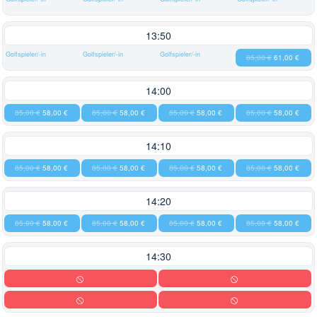
13:50
Golfspieler/-in
Golfspieler/-in
Golfspieler/-in
85,00 €
61,00 €
14:00
85,00 €
58,00 €
85,00 €
58,00 €
85,00 €
58,00 €
85,00 €
58,00 €
14:10
85,00 €
58,00 €
85,00 €
58,00 €
85,00 €
58,00 €
85,00 €
58,00 €
14:20
85,00 €
58,00 €
85,00 €
58,00 €
85,00 €
58,00 €
85,00 €
58,00 €
14:30