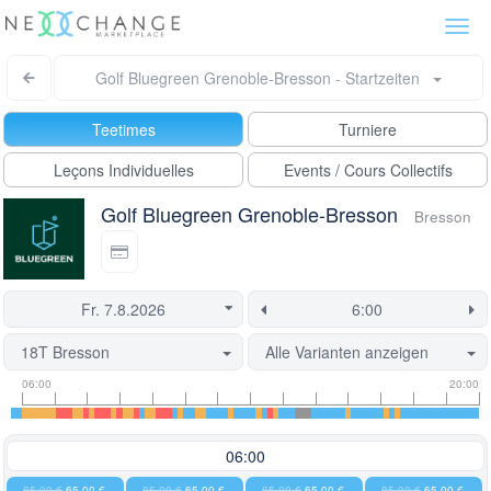
Togg
navi
Golf Bluegreen Grenoble-Bresson - Startzeiten
Teetimes
Turniere
Leçons Individuelles
Events / Cours Collectifs
Golf Bluegreen Grenoble-Bresson
Bresson
18T Bresson
Alle Varianten anzeigen
Informationen
Flight
Diese
06:00
20:00
zu
Informationen
Startzeit
Startzeiten
ist
derzeit
06:00
gesperrt.
85,00 €
65,00 €
85,00 €
65,00 €
85,00 €
65,00 €
85,00 €
65,00 €