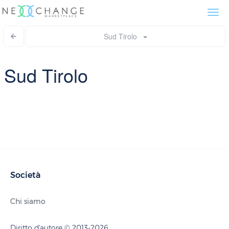
Togg
navi
Sud Tirolo
Sud Tirolo
Società
Chi siamo
Diritto d'autore © 2013-2026