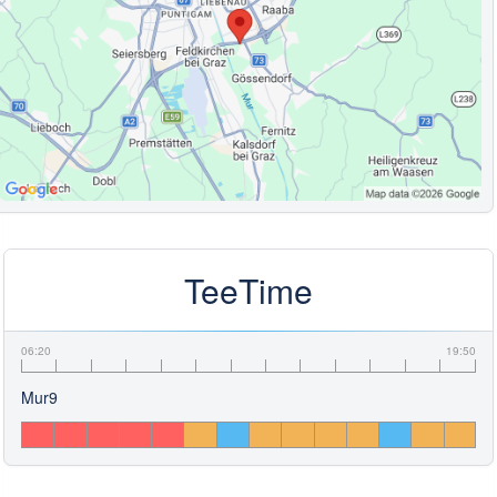
TeeTime
06:20
19:50
Mur9