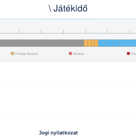
\ Játékidő
Partially Booked
Booked
Par
Jogi nyilatkozat