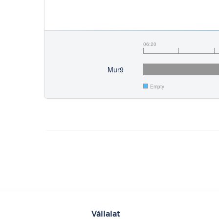
06:20
Mur9
Empty
Vállalat