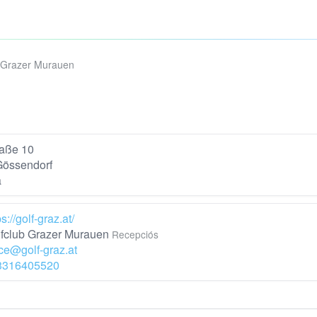
 Grazer Murauen
raße 10
Gössendorf
a
ps://golf-graz.at/
fclub Grazer Murauen
Recepciós
ice@golf-graz.at
3316405520