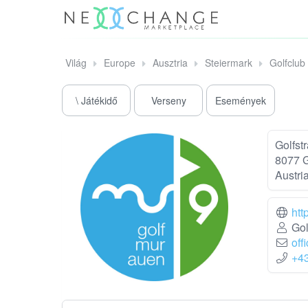
Világ
Europe
Ausztria
Steiermark
Golfclub
\ Játékidő
Verseny
Események
Golfst
8077 
Austri
htt
Gol
off
+4