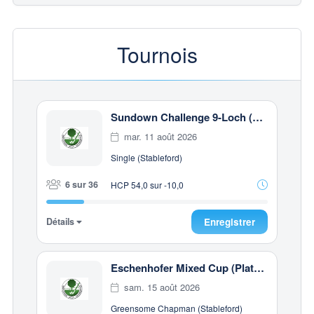
Tournois
Sundown Challenge 9-Loch (Gut Häusern)
mar. 11 août 2026
Single (Stableford)
6 sur 36
HCP 54,0 sur -10,0
Détails
Enregistrer
Eschenhofer Mixed Cup (Platz Eschenhof)
sam. 15 août 2026
Greensome Chapman (Stableford)