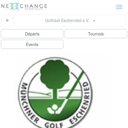
Togg
navi
Golfclub Eschenried e.V.
Départs
Tournois
Events