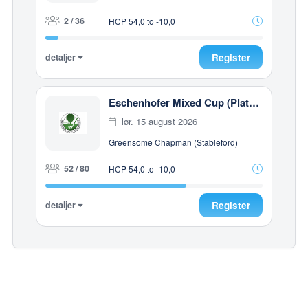
2 / 36
HCP 54,0 to -10,0
detaljer
Register
Eschenhofer Mixed Cup (Platz Eschenhof)
lør. 15 august 2026
Greensome Chapman (Stableford)
52 / 80
HCP 54,0 to -10,0
detaljer
Register