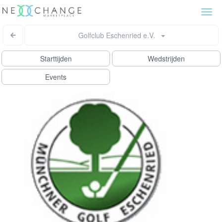
Togg
navi
Golfclub Eschenried e.V.
Starttijden
Wedstrijden
Events