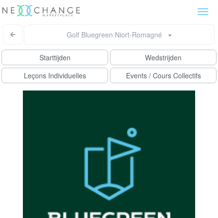
Togg
navi
Golf Bluegreen Niort-Romagné
Starttijden
Wedstrijden
Leçons Individuelles
Events / Cours Collectifs