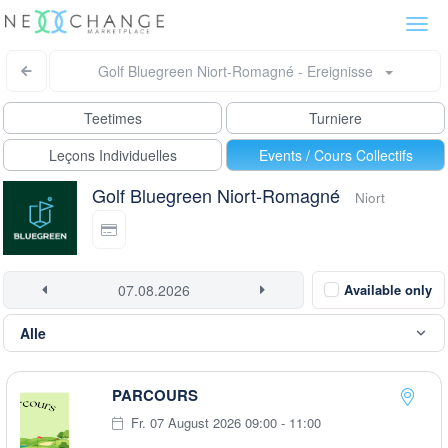
Togg
navi
Golf Bluegreen Niort-Romagné - Ereignisse
Teetimes
Turniere
Leçons Individuelles
Events / Cours Collectifs
Golf Bluegreen Niort-Romagné
Niort
Available only
PARCOURS
Fr. 07 August 2026 09:00 - 11:00