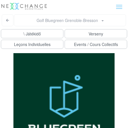
Togg
navi
Golf Bluegreen Grenoble-Bresson
\ Játékidő
Verseny
Leçons Individuelles
Events / Cours Collectifs