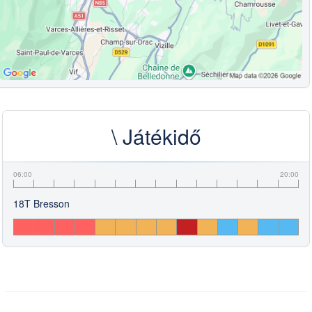
\ Játékidő
06:00
20:00
18T Bresson