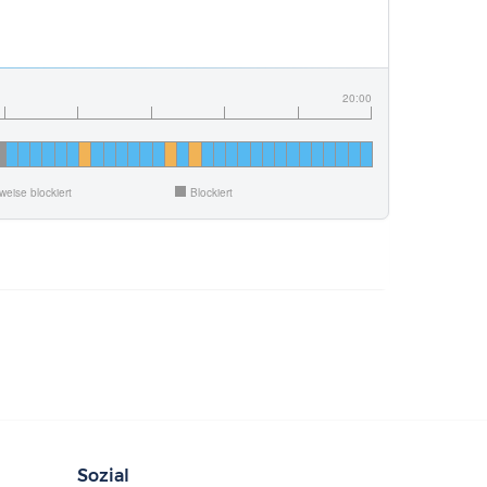
20:00
lweise blockiert
Blockiert
Sozial