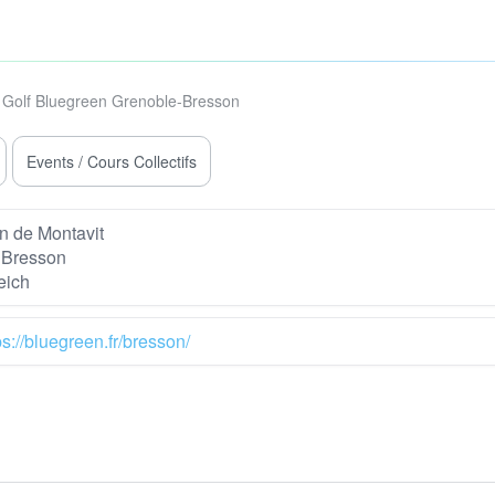
Golf Bluegreen Grenoble-Bresson
Events / Cours Collectifs
 de Montavit
 Bresson
eich
ps://bluegreen.fr/bresson/