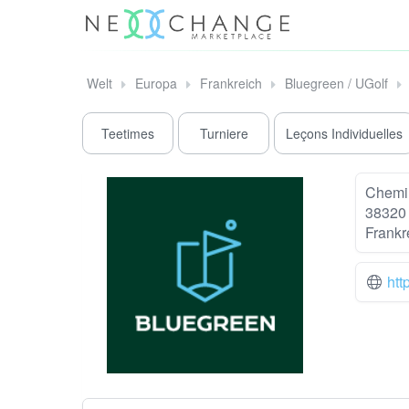
Welt
Europa
Frankreich
Bluegreen / UGolf
Teetimes
Turniere
Leçons Individuelles
Chemin
38320
Frankr
htt