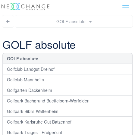
Togg
navi
GOLF absolute
GOLF absolute
GOLF absolute
Golfclub Landgut Dreihof
Golfclub Mannheim
Golfgarten Dackenheim
Golfpark Bachgrund Buettelborn-Worfelden
Golfpark Biblis-Wattenheim
Golfpark Karlsruhe Gut Batzenhof
Golfpark Trages - Freigericht