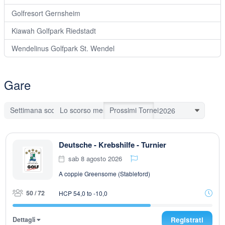
Golfresort Gernsheim
Kiawah Golfpark Riedstadt
Wendelinus Golfpark St. Wendel
Gare
Settimana scorsa
Lo scorso mese
Prossimi Tornei
Deutsche - Krebshilfe - Turnier
sab 8 agosto 2026
A coppie Greensome (Stableford)
50 / 72
HCP 54,0 to -10,0
Dettagli
Registrati