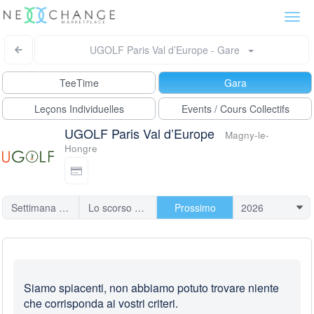
Togg
navi
UGOLF Paris Val d’Europe - Gare
TeeTime
Gara
Leçons Individuelles
Events / Cours Collectifs
UGOLF Paris Val d’Europe
Magny-le-
Hongre
Settimana scorsa
Lo scorso mese
Prossimo
Siamo spiacenti, non abbiamo potuto trovare niente
che corrisponda ai vostri criteri.