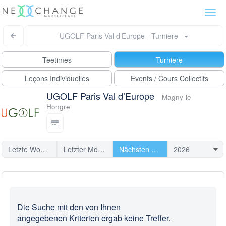
Togg
navi
UGOLF Paris Val d’Europe - Turniere
Teetimes
Turniere
Leçons Individuelles
Events / Cours Collectifs
UGOLF Paris Val d’Europe
Magny-le-
Hongre
Letzte Woche
Letzter Monat
Nächsten Turniere
Die Suche mit den von Ihnen
angegebenen Kriterien ergab keine Treffer.