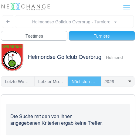
Togg
navi
Helmondse Golfclub Overbrug - Turniere
Teetimes
Turniere
Helmondse Golfclub Overbrug
Helmond
Letzte Woche
Letzter Monat
Nächsten Turniere
Die Suche mit den von Ihnen
angegebenen Kriterien ergab keine Treffer.