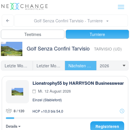
Togg
navi
Golf Senza Confini Tarvisio - Turniere
Teetimes
Turniere
Golf Senza Confini Tarvisio
TARVISIO (UD)
Letzte Woche
Letzter Monat
Nächsten Turniere
Lionstrophy55 by HARRYSON Businesswear
Mi. 12 August 2026
Einzel (Stableford)
8 / 120
HCP +10,0 bis 54,0
Details
Registrieren