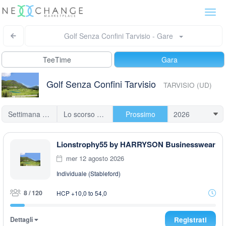
Togg
navi
Golf Senza Confini Tarvisio - Gare
TeeTime
Gara
Golf Senza Confini Tarvisio
TARVISIO (UD)
Settimana scorsa
Lo scorso mese
Prossimo
Lionstrophy55 by HARRYSON Businesswear
mer 12 agosto 2026
Individuale (Stableford)
8 / 120
HCP +10,0 to 54,0
Dettagli
Registrati