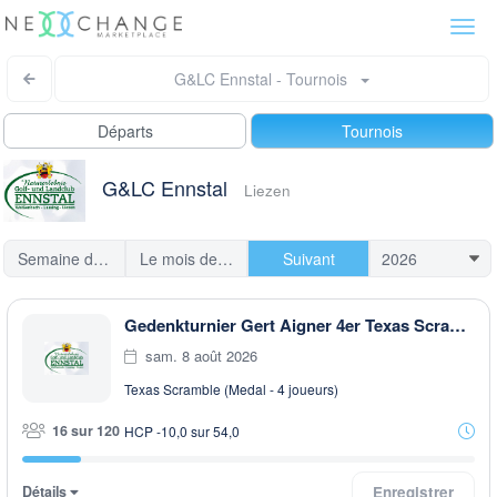
Togg
navi
G&LC Ennstal - Tournois
Départs
Tournois
G&LC Ennstal
Liezen
Semaine dernière
Le mois dernier
Suivant
Gedenkturnier Gert Aigner 4er Texas Scramble
sam. 8 août 2026
Texas Scramble (Medal - 4 joueurs)
16 sur 120
HCP -10,0 sur 54,0
Détails
Enregistrer