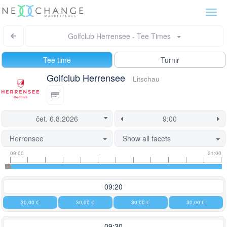
Togg
navi
Golfclub Herrensee - Tee Times
Tee time
Turnir
Golfclub Herrensee
Litschau
Herrensee
Show all facets
Tee
Flight
This
09:00
21:00
time
slot
start
information
information
time
is
09:20
currently
30,00 €
30,00 €
30,00 €
30,00 €
locked.
09:30