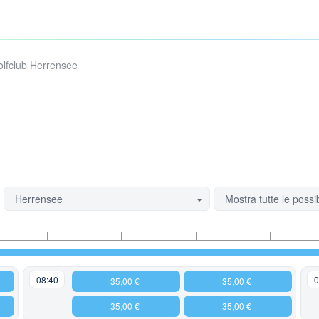
lfclub Herrensee
Herrensee
Mostra tutte le possib
08:40
0
35,00 €
35,00 €
35,00 €
35,00 €