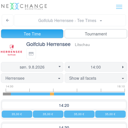
Togg
navi
Golfclub Herrensee - Tee Times
Tee Time
Tournament
Golfclub Herrensee
Litschau
Herrensee
Show all facets
Tee
Flight
This
14:00
19:10
time
slot
start
information
information
time
is
14:20
currently
35,00 €
35,00 €
35,00 €
35,00 €
locked.
14:30