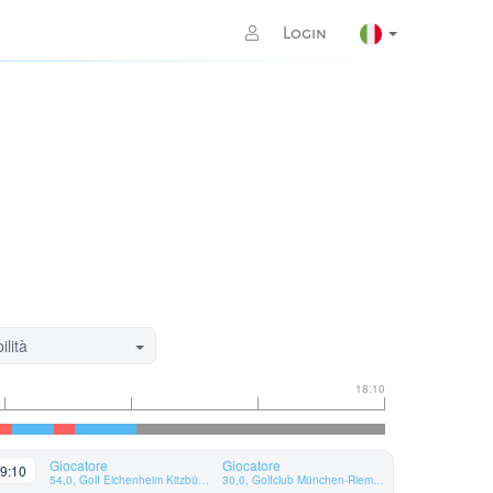
Login
ilità
18:10
Giocatore
Giocatore
9:10
54,0, Golf Eichenheim Kitzbühel-Aurach
30,0, Golfclub München-Riem e.V.