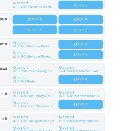
Giocatore
135,00 €
54,0, Golf Eichenheim Kitzbühel-Aurach
9:40
135,00 €
135,00 €
135,00 €
135,00 €
Giocatore
0:10
135,00 €
42,0, GC Mieminger Plateau
Giocatore
135,00 €
27,4, GC Mieminger Plateau
Giocatore
Giocatore
0:40
-55, Golfclub Schloßberg e.V.
17,4, Golfclub München Valley e.V.
Giocatore
135,00 €
28,0, Gut Rieden
Giocatore
Giocatore
1:10
22,0, Golf-Club Coburg e.V. Schloss Tambach
37,0, GolfResort Weimarer Land
Giocatore
135,00 €
21,6, GolfResort Weimarer Land
Giocatore
Giocatore
1:40
37,0, Golf Club Wiesensee e.V.
20,3, Golfclub Waldbrunnen im Siebengebirge e.V.
Giocatore
Giocatore
37,9, Golf-Club Westerwald e.V.
21,7, Golfclub Waldbrunnen im Siebengebirge e.V.