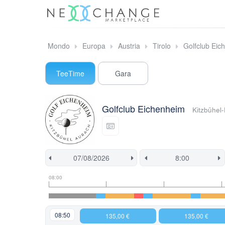
Mondo
Europa
Austria
Tirolo
Golfclub Eic
TeeTime
Gara
Golfclub Eichenheim
Kitzbühel
Tee
Flight
This
08:00
time
slot
start
information
information
time
is
currently
08:50
135,00 €
135,00 €
locked.