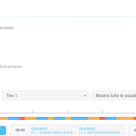
henheim
-Eichenheim
Tee 1
Mostra tutte le possib
Giocatore
Giocatore
09:00
0
21,7, Golfplatz Hofgut Scheibenhardt AG
11,6, Golf Eichenheim Kitzbühel-Aurach