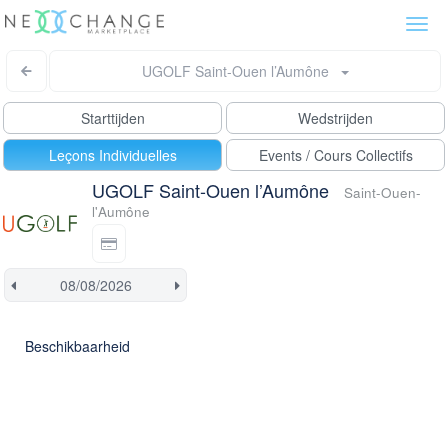
Togg
navi
UGOLF Saint-Ouen l’Aumône
Starttijden
Wedstrijden
Leçons Individuelles
Events / Cours Collectifs
UGOLF Saint-Ouen l’Aumône
Saint-Ouen-
l'Aumône
Beschikbaarheid