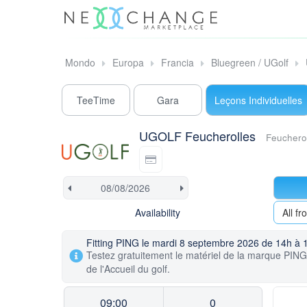
Mondo
Europa
Francia
Bluegreen / UGolf
TeeTime
Gara
Leçons Individuelles
UGOLF Feucherolles
Feuchero
Availability
All f
Fitting PING le mardi 8 septembre 2026 de 14h à 
Testez gratuitement le matériel de la marque PING 
de l'Accueil du golf.
09:00
0